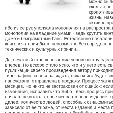
можно было
сколько не
кропотливы
жизнь. Нав
активно пр
ибо из ее рук уползала монополия на распростра
монополия на владение умами - ведь крутить винт
даже и безграмотный Ганс. Естественно появлени
книгопечатания было невозможно без определенн
технических и культурных причин».
Да, печатный станок позволил человечеству сдел
вперед. Но вскоре стало ясно, что и у него есть с
публикации своего произведения автору приходил
типографию, спонсора, ждать, пока книга будет св
напечатана, отправлена в продажу. Процесс затяг
месяцев. Но никто не застрахован от ошибок: если
изменения, исправить что-либо - весь процесс пр
начала: печатать второе исправленное издание, тр
далее. Количество людей, способных ознакомитьс
зависело от ее тиража, от места издания и места 
продавалась в Москве, жители Зимбабве не могли