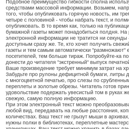
Подобное преимущество гибкости сполна исполь
средствами массовой информации. Возьмем, напри
того, чтобы опубликовать горячую новость, им тре
четыре с половиной - чтобы набрать текст, и полм
опубликовать. В то время как, только на публикац
бумажной газеты может понадобиться полдня. На
электронной информации не тратится ни секунды 
доступным сразу же. Те, кто хочет получить свежи
газеты и тем самым автоматически "размножают" 
посетителей, тем больше тираж. Попробуйте-ка по
донести до читателя "экстренный" выпуск печатно
Ваше произведение требует минимум затрат на хр
Забудьте про рулоны дефицитной бумаги, литры д
с многоцветной печатью, про слезы по срубленны
переплеты и золотые обрезы. Читатель готов прин
удовольствие подержать увесистый том в руках 
свежую, самую полную информацию.
При этом электронный текст можно преобразовыв
любой вид, передавать на любые расстояния, ко
количествах. Ваш текст не грызут мыши в архивах,
нужны полки в библиотеках, переплетные мастерс
хранилищах. Ваш текст можно хранить в базах да