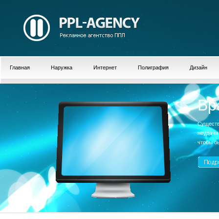
Главная
Наружка
Интернет
Полиграфия
Дизайн
Вр
Существ
неудачи
чтобы б