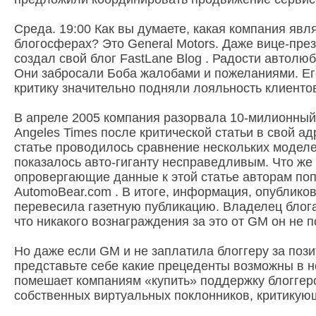
Среда. 19:00 Как вы думаете, какая компания явл
блогосферах? Это General Motors. Даже вице-пре
создал свой блог FastLane Blog . Радости автолю
Они забросали Боба жалобами и пожеланиями. Ег
критику значительно подняли лояльность клиенто
В апреле 2005 компания разорвала 10-милионный 
Angeles Times после критической статьи в свой ад
статье проводилось сравнение нескольких моделе
показалось авто-гиганту несправедливым. Что же
опровергающие данные к этой статье авторам поп
AutomoBear.com . В итоге, информация, опубликов
перевесила газетную публикацию. Владелец блога
что никакого вознаграждения за это от GM он не п
Но даже если GM и не заплатила блоггеру за пози
представьте себе какие прецеденты возможны в н
помешает компаниям «купить» поддержку блоггер
собственных виртуальных поклонников, критикую