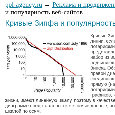
ppl-agency.ru
→
Реклама и продвижен
и популярность веб-сайтов
Кривые Зипфа и популярность
Кривые Зи
линии, есл
логарифмич
представле
набор из 3
подчиняющ
Зипфа. Обр
правой диа
соединяюща
прямую (на
логарифми
графиков, 
жизни, имеют линейную шкалу, поэтому в качеств
диаграмме представлены те же самые данные, но
шкалой по осям.